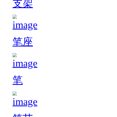
支架
笔座
笔