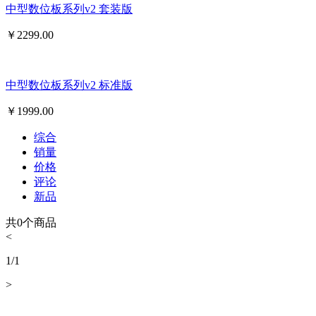
中型数位板系列v2 套装版
￥
2299.00
中型数位板系列v2 标准版
￥
1999.00
综合
销量
价格
评论
新品
共
0
个商品
<
1
/
1
>