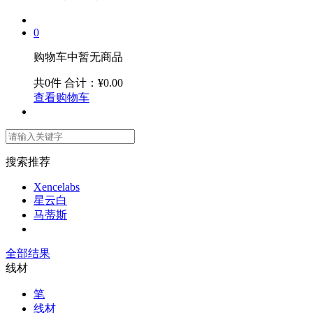
0
购物车中暂无商品
共0件
合计：¥0.00
查看购物车
搜索推荐
Xencelabs
星云白
马蒂斯
全部结果
线材
笔
线材