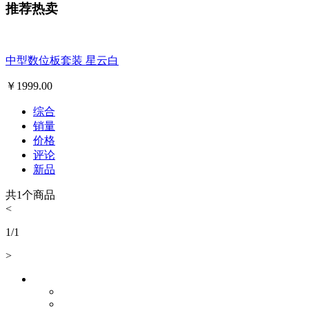
推荐热卖
中型数位板套装 星云白
￥
1999.00
综合
销量
价格
评论
新品
共
1
个商品
<
1
/
1
>