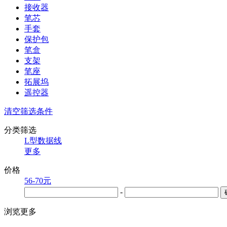
接收器
笔芯
手套
保护包
笔盒
支架
笔座
拓展坞
遥控器
清空筛选条件
分类筛选
L型数据线
更多
价格
56-70元
-
浏览更多