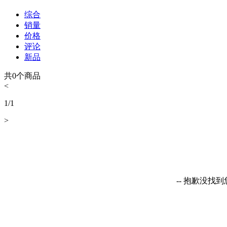
综合
销量
价格
评论
新品
共
0
个商品
<
1
/
1
>
-- 抱歉没找