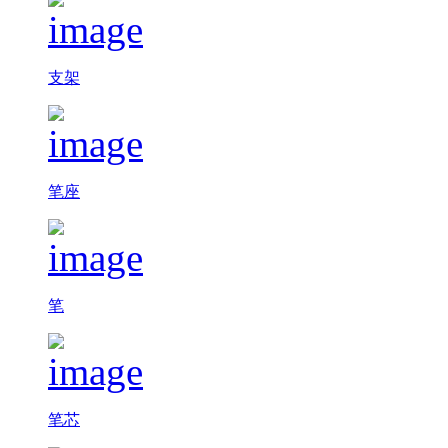
支架
笔座
笔
笔芯