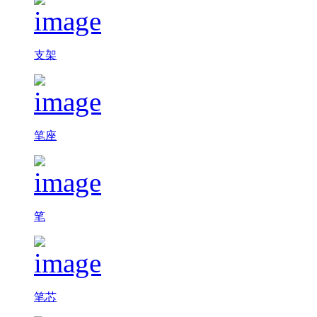
支架
笔座
笔
笔芯