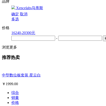
品牌
Xencelabs马蒂斯
确定
取消
多选
价格
16240-20300元
-
浏览更多
推荐热卖
中型数位板套装 星云白
￥
1999.00
综合
销量
价格