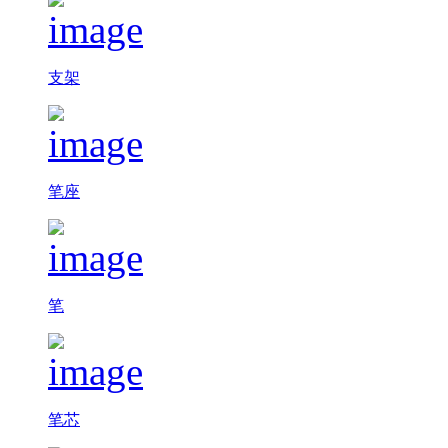
支架
笔座
笔
笔芯