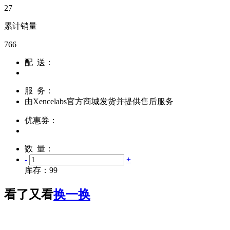
27
累计销量
766
配 送：
服 务：
由
Xencelabs官方商城
发货并提供售后服务
优惠券：
数 量：
-
+
库存：
99
看了又看
换一换