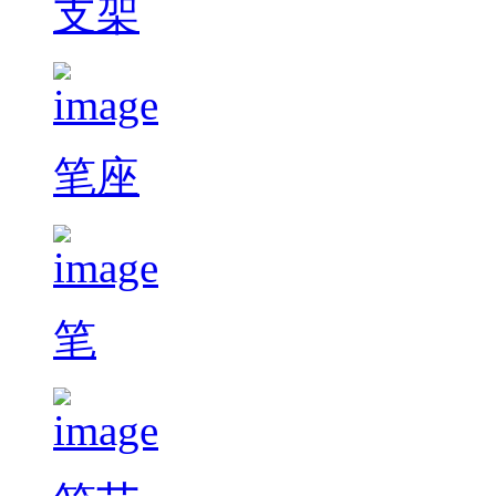
支架
笔座
笔