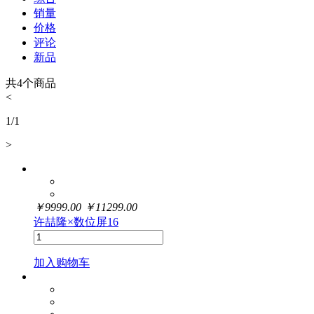
销量
价格
评论
新品
共
4
个商品
<
1
/
1
>
￥
9999.00
￥
11299.00
许喆隆×数位屏16
加入购物车