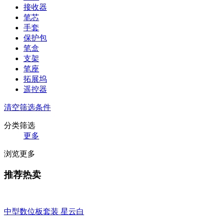
接收器
笔芯
手套
保护包
笔盒
支架
笔座
拓展坞
遥控器
清空筛选条件
分类筛选
更多
浏览更多
推荐热卖
中型数位板套装 星云白