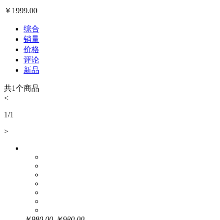
￥
1999.00
综合
销量
价格
评论
新品
共
1
个商品
<
1
/
1
>
￥
980.00
￥
980.00