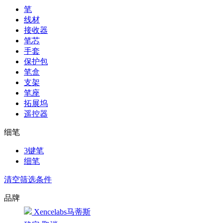
笔
线材
接收器
笔芯
手套
保护包
笔盒
支架
笔座
拓展坞
遥控器
细笔
3键笔
细笔
清空筛选条件
品牌
Xencelabs马蒂斯