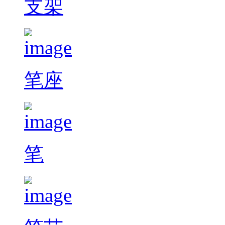
支架
笔座
笔