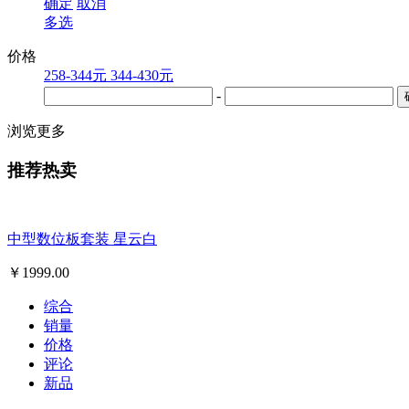
确定
取消
多选
价格
258-344元
344-430元
-
浏览更多
推荐热卖
中型数位板套装 星云白
￥
1999.00
综合
销量
价格
评论
新品