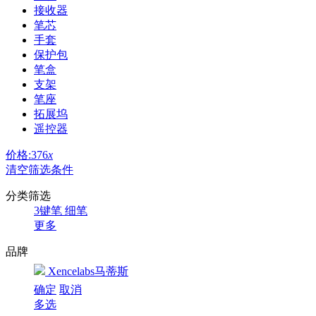
接收器
笔芯
手套
保护包
笔盒
支架
笔座
拓展坞
遥控器
价格:376
x
清空筛选条件
分类筛选
3键笔
细笔
更多
品牌
Xencelabs马蒂斯
确定
取消
多选