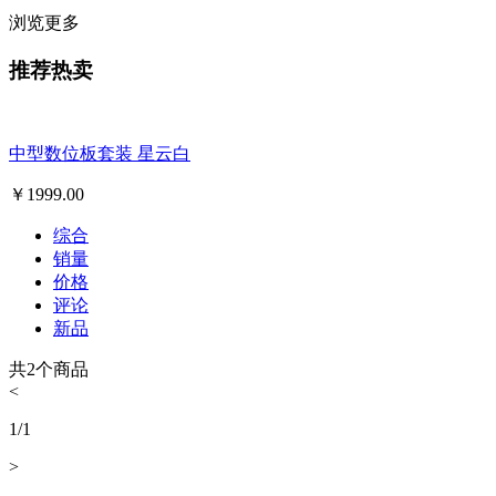
浏览更多
推荐热卖
中型数位板套装 星云白
￥
1999.00
综合
销量
价格
评论
新品
共
2
个商品
<
1
/
1
>