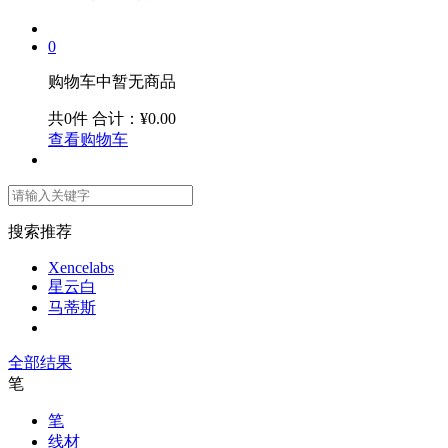
0
购物车中暂无商品
共0件
合计：¥0.00
查看购物车
搜索推荐
Xencelabs
星云白
马蒂斯
全部结果
笔
笔
线材