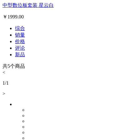
中型数位板套装 星云白
￥
1999.00
综合
销量
价格
评论
新品
共
5
个商品
<
1
/
1
>