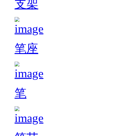
支架
笔座
笔