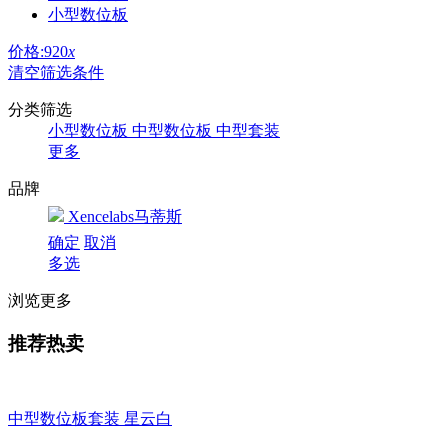
小型数位板
价格:920
x
清空筛选条件
分类筛选
小型数位板
中型数位板
中型套装
更多
品牌
Xencelabs马蒂斯
确定
取消
多选
浏览更多
推荐热卖
中型数位板套装 星云白