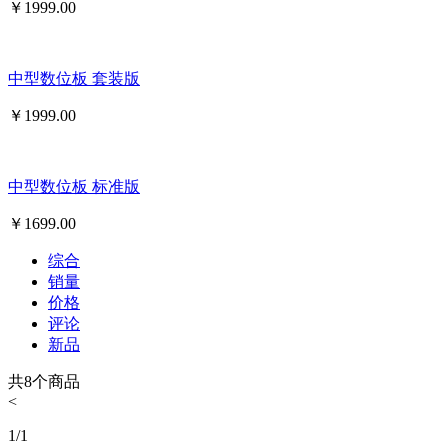
￥
1999.00
中型数位板 套装版
￥
1999.00
中型数位板 标准版
￥
1699.00
综合
销量
价格
评论
新品
共
8
个商品
<
1
/
1