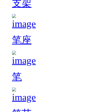
支架
笔座
笔