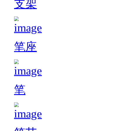
支架
笔座
笔