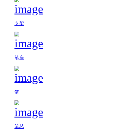
支架
笔座
笔
笔芯