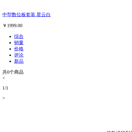
中型数位板套装 星云白
￥
1999.00
综合
销量
价格
评论
新品
共
0
个商品
<
1
/
1
>